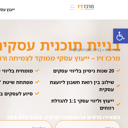
ייעוץ עסק
פתח סרגל נגישות
בניית תוכנית עסקי
»
בניית תוכנית עסקית
עמוד הבית
מרכז זיו – ייעוץ עסקי ממוקד לצמיחה ורו
20 שנות ניסיון בליווי עסקים
מומחית בליווי
שילוב בין רואת חשבון ליועצת
מפתחת שיטת "6 השלבים" לרווח
עסקית
סיוע לעסקים ב
ייעוץ וליווי עסקי 1:1 להגדלת
רווחים
השאירו פרטים או התקשרו עכשיו: 054-670-6050