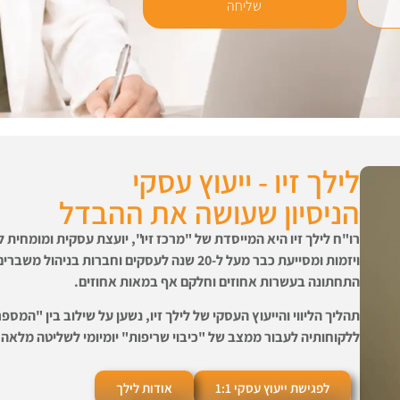
שליחה
לילך זיו - ייעוץ עסקי
הניסיון שעושה את ההבדל
רו"ח לילך זיו היא המייסדת של "מרכז זיו", יועצת עסקית ומומחית לל
ויזמות
ומסייעת כבר מעל ל-20 שנה לעסקים וחברות בנ
התחתונה בעשרות אחוזים וחלקם אף במאות אחוזים.
תהליך הליווי והייעוץ העסקי של לילך זיו, נשען על שילוב בין "המ
ללקוחותיה לעבור ממצב של "כיבוי שריפות" יומיומי לשליטה מלאה
לפגישת ייעוץ עסקי 1:1
אודות לילך