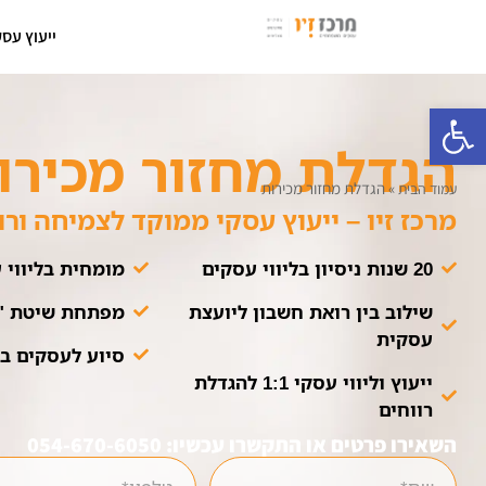
ייעוץ עסק
פתח סרגל נגישות
הגדלת מחזור מכירו
»
הגדלת מחזור מכירות
עמוד הבית
מרכז זיו – ייעוץ עסקי ממוקד לצמיחה ורו
20 שנות ניסיון בליווי עסקים
מומחית בליווי
שילוב בין רואת חשבון ליועצת
מפתחת שיטת "6 השלבים" לרווח
עסקית
סיוע לעסקים ב
ייעוץ וליווי עסקי 1:1 להגדלת
רווחים
השאירו פרטים או התקשרו עכשיו: 054-670-6050