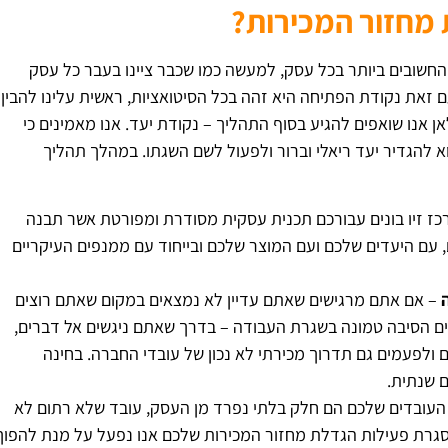
מחזור המכירות?
החשובים ביותר בכל עסק, למעשה כמו שכבר ציינו בעבר כל עסק
ם זאת נקודת הפתיחה היא זהה בכל הסיטואציות, ראשית עלינו להבין
ן אנו שואפים להגיע בסוף התהליך – נקודת יעד. אנו מאמינים כי
 להגדיר יעד ריאלי וברור ולפעול לשם השגתו. במהלך תהליך
ז זיו בונים עבורכם תכנית עסקית מסודרת ומפורטת אשר תבנה
עם היעדים שלכם ועם המוצר שלכם ובייחוד עם ממנפים העיקריים
– אם אתם מרגישים שאתם עדיין לא נמצאים במקום שאתם רוצים
ים הסיבה טמונה בשגרת העבודה – בדרך שאתם ניגשים אל דברים,
 ולפעמים גם תדרוך מכירתי לא נכון של עובדי החברה. בחינה
ם שנתית.
 העובדים שלכם הם חלק בלתי נפרד מן העסק, עובד שלא רתום לא
א עובד שלא נותן את ה – 100%. במסגרת פעילות הגדלת מחזור המכירות שלכם אנו נפעל על מנת להפוך