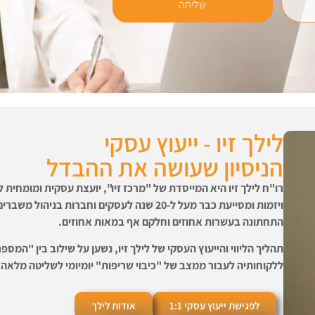
שליחה
לילך זיו - ייעוץ עסקי
הניסיון שעושה את ההבדל
רו"ח לילך זיו היא המייסדת של "מרכז זיו", יועצת עסקית ומומחית לל
ויזמות
ומסייעת כבר מעל ל-20 שנה לעסקים וחברות בנ
התחתונה בעשרות אחוזים וחלקם אף במאות אחוזים.
תהליך הליווי והייעוץ העסקי של לילך זיו, נשען על שילוב בין "המ
ללקוחותיה לעבור ממצב של "כיבוי שריפות" יומיומי לשליטה מלאה
לפגישת ייעוץ עסקי 1:1
אודות לילך