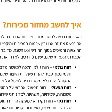
ולהעלות את אחוזי המכירות בכל הערוצים השונים.
איך לחשב מחזור מכירות?
כאשר אנו נרצה לחשב מחזור מכירות אנו נרצה לדע
אם נפשט את זה אנו נבין שכמות המכירות והיקפי 
ההוצאות והמיסים בסוף החודש ו/או השנה. מדובר ב
המכירתי האמיתי שלנו. ישנם 3 דרכים למדוד את רווחיות העסק שלנו – רווח נקי, רווח גולמי ורווח תפעולי.
רווח גולמי
– רווח גולמי הלכה למעשה מדבר ע
גולמי נמוך סביר להניח שעלויות הייצור שלנו 
המקובל. ישנם לא מעט דרכים לפעול על מנת
רווח תפעולי
– רווח תפעולי אחראי על ההוצא
משכורות, שכירויות, תשתיות לצד נותני שירות
רווח נקי
– רווח נקי הוא למעשה הרווח הסו
שלנו לרבות מיסים, משכורות, קניות והוצאות מ