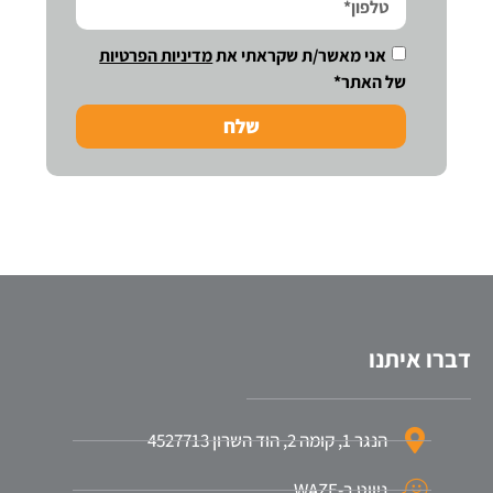
אני מאשר/ת שקראתי את
מדיניות הפרטיות
של האתר*
שלח
דברו איתנו
הנגר 1, קומה 2, הוד השרון 4527713
ניווט ב-WAZE