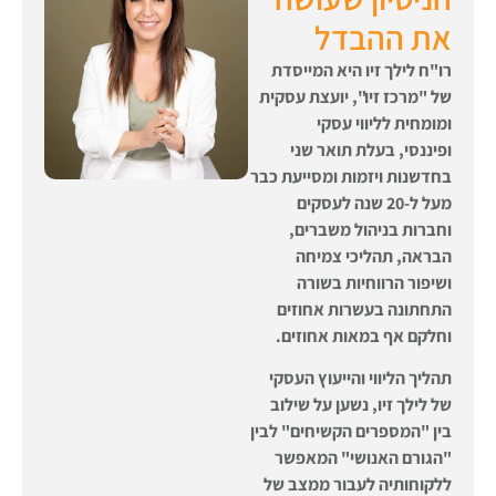
את ההבדל
רו"ח לילך זיו היא המייסדת
של "מרכז זיו", יועצת עסקית
ומומחית לליווי עסקי
ופיננסי,
בעלת תואר שני
בחדשנות ויזמות
ומסייעת כבר
מעל ל-20 שנה לעסקים
וחברות בניהול משברים,
הבראה, תהליכי צמיחה
ושיפור הרווחיות בשורה
התחתונה בעשרות אחוזים
וחלקם אף במאות אחוזים.
תהליך הליווי והייעוץ העסקי
של לילך זיו, נשען על שילוב
בין "המספרים הקשיחים" לבין
"הגורם האנושי" המאפשר
ללקוחותיה לעבור ממצב של