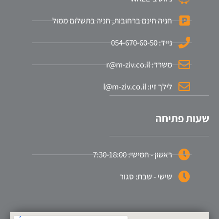
חניה חינם ברחובות, חניה בתשלום ממול
נייד: 054-670-60-50
משרד: r@m-ziv.co.il
לילך זיו: l@m-ziv.co.il
שעות פתיחה
ראשון - חמישי: 7:30-18:00
שישי - שבת: סגור