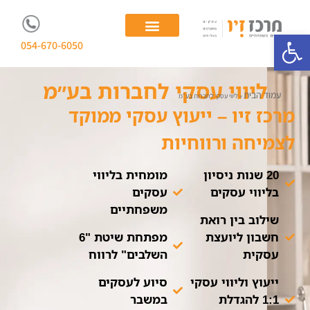
פתח סרגל נגישות
054-670-6050
יועצת עסקית
ייעוץ לעסקים משפחתיים
ליווי עסקי לחברות בע״מ
עמוד הבית
»
ליווי עסקי לחברות בע״מ
מרכז זיו – ייעוץ עסקי ממוקד
לצמיחה ורווחיות
20 שנות ניסיון
מומחית בליווי
בליווי עסקים
עסקים
משפחתיים
שילוב בין רואת
חשבון ליועצת
מפתחת שיטת "6
עסקית
השלבים" לרווח
ייעוץ וליווי עסקי
סיוע לעסקים
1:1 להגדלת
במשבר