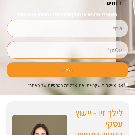
רווחים
השאירו פרטים או התקשרו עכשיו: 054-670-6050
שליחה
אני מאשר/ת שקראתי את
מדיניות הפרטיות
של האתר*
לילך זיו - ייעוץ
עסקי
הניסיון שעושה