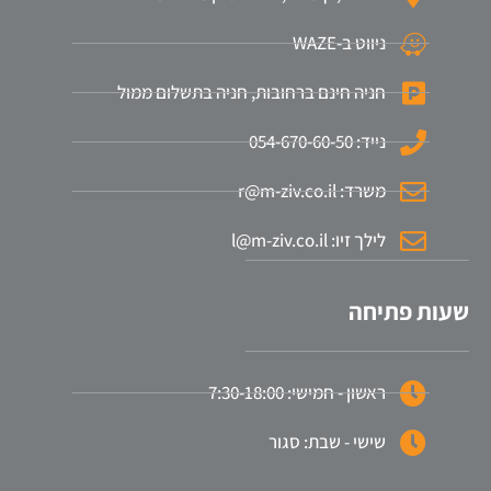
ניווט ב-WAZE
חניה חינם ברחובות, חניה בתשלום ממול
נייד: 054-670-60-50
משרד: r@m-ziv.co.il
לילך זיו: l@m-ziv.co.il
שעות פתיחה
ראשון - חמישי: 7:30-18:00
שישי - שבת: סגור