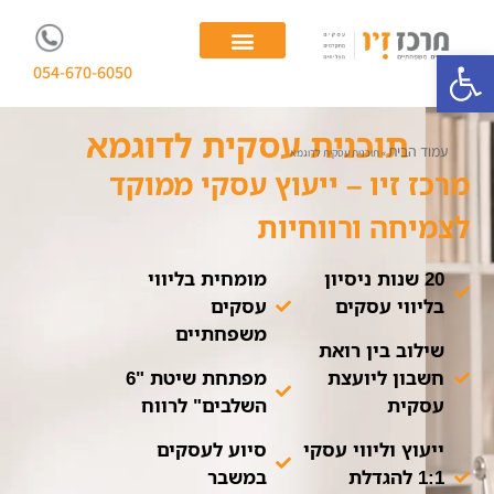
פתח סרגל נגישות
054-670-6050
יועצת עסקית
ייעוץ לעסקים משפחתיים
תוכנית עסקית לדוגמא
עמוד הבית
»
תוכנית עסקית לדוגמא
מרכז זיו – ייעוץ עסקי ממוקד
לצמיחה ורווחיות
20 שנות ניסיון
מומחית בליווי
בליווי עסקים
עסקים
משפחתיים
שילוב בין רואת
חשבון ליועצת
מפתחת שיטת "6
עסקית
השלבים" לרווח
ייעוץ וליווי עסקי
סיוע לעסקים
1:1 להגדלת
במשבר