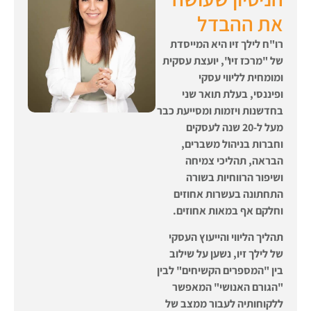
את ההבדל
רו"ח לילך זיו היא המייסדת
של "מרכז זיו", יועצת עסקית
ומומחית לליווי עסקי
ופיננסי,
בעלת תואר שני
בחדשנות ויזמות
ומסייעת כבר
מעל ל-20 שנה לעסקים
וחברות בניהול משברים,
הבראה, תהליכי צמיחה
ושיפור הרווחיות בשורה
התחתונה בעשרות אחוזים
וחלקם אף במאות אחוזים.
תהליך הליווי והייעוץ העסקי
של לילך זיו, נשען על שילוב
בין "המספרים הקשיחים" לבין
"הגורם האנושי" המאפשר
ללקוחותיה לעבור ממצב של