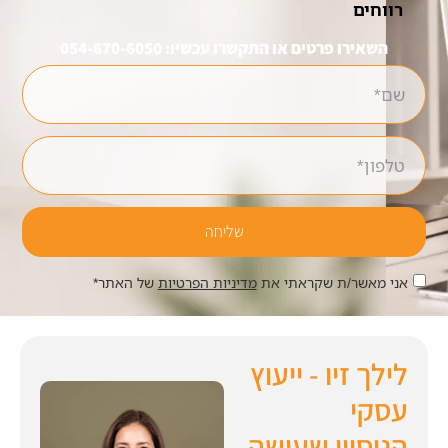
רווחים
השאירו פרטים או התקשרו עכשיו: 054-670-6050
שליחה
אני מאשר/ת שקראתי את
מדיניות הפרטיות
של האתר*
לילך זיו - ייעוץ
עסקי
הניסיון שעושה