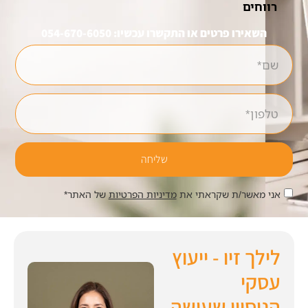
רווחים
השאירו פרטים או התקשרו עכשיו: 054-670-6050
שליחה
אני מאשר/ת שקראתי את
מדיניות הפרטיות
של האתר*
לילך זיו - ייעוץ
עסקי
הניסיון שעושה