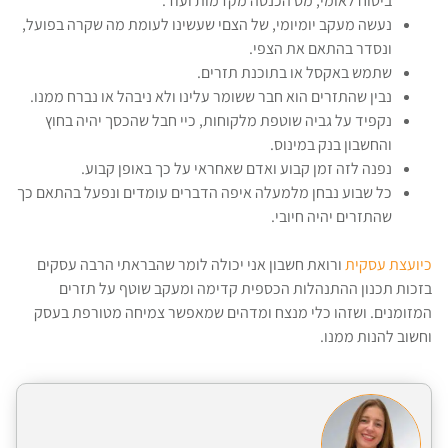
ביטוח לאומי, מס הכנסה מקדמות ועוד.
נעשה מעקב יומיומי, של הצםי שעשינו לעומת מה שקרה בפועל,
ונסדר בהתאם את הצפי.
שתמש באקסל או בתוכנת תזרים.
נבין שהתזרים הוא חבר ששומר עלינו ולא ניבהל או נברח ממנו.
נקפיד על גביה שוטפת מלקוחות, כיי חבל שהכסך יהיה בחוץ
והחשבון בנק במינוס.
נפנה לזה זמן קבוע ואדם שאחראי על כך באופן קבוע.
כל שבוע נבחן מלמעלה איפה הדברים עומדים ונפעל בהתאם כך
שהתזרים יהיה חיובי.
כיועצת עסקית
ורואת חשבון אני יכולה לומר שהבראתי הרבה עסקים
בזכות תכנון ההתנהלות הכספית קדימה ומעקב שוטף על תזרים
המזומנים. ושזהו כלי מנצח ומדהים שמאפשר צמיחה מטורפת בעסק
וחשוב להנות ממנו.