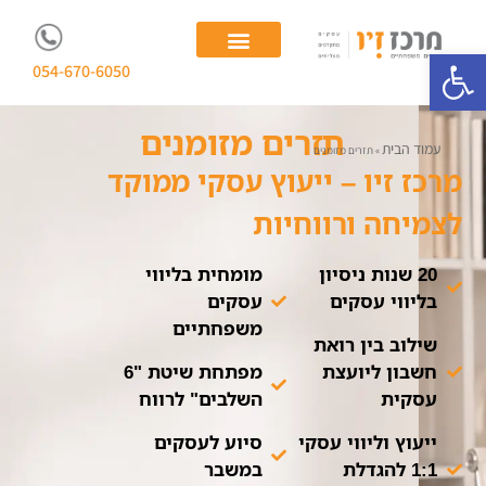
פתח סרגל נגישות
054-670-6050
יועצת עסקית
ייעוץ לעסקים משפחתיים
תזרים מזומנים
עמוד הבית
»
תזרים מזומנים
מרכז זיו – ייעוץ עסקי ממוקד
לצמיחה ורווחיות
20 שנות ניסיון
מומחית בליווי
בליווי עסקים
עסקים
משפחתיים
שילוב בין רואת
חשבון ליועצת
מפתחת שיטת "6
עסקית
השלבים" לרווח
ייעוץ וליווי עסקי
סיוע לעסקים
1:1 להגדלת
במשבר