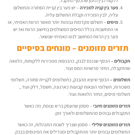
ללקוח לבין הזמן שהכסף התקבל.
פער בין קניה למכירה
– יש פער בין קניית הסחורה והתשלום
עליה, לבין המכירה וקבלת התשלום עליה.
מיסים
– תשלום מקדמות גבוהות יותר מאשר הרווח האמיתי, או
אי התחשבות בכלל המיסים המשולמים בחישוב הרווח ואז יש
פער בין הרווח המחושב לנטו האמיתי שנשאר.
תזרים מזומנים – מונחים בסיסיים
תקבולים –
הכסף שנכנס לבנק, כהכנסות ממכירות ללקוחות, הלוואה
שהתקבלה, החזר מרשויות המס ועוד.
תשלומים –
הכסף שיוצא מהבנק, כתשלומים לקניית סחורה, תשלומי
משכורות, תשלומי הוצאות קבועות כארנונה, חשמל, דלק ועוד.,
תשלומי מיסים, החזר הלוואות ועוד.
תזרים מזומנים חיובי
– מסמן שהעסק בריא וצומח, וזה כאשר
התקבולים גבוהים מהתשלומים ולאורך זמן.
תזרים מזומנים שלילי
– מסמן שצריך לשנות התנהלות, זה כאשר
התשלומים גבוהים יותר מהתקבולים ומגדילים את המינוסים בבנק.