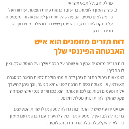
מהלקוח בגלל תנאי אשראי
כשיש המון הלוואות, בחישוב הכנסות פחות הוצאות יש רווח ועל
כך משלמים מיסים, הבעיה שהלוואות הן לא הוצאה והן מעמיסות
על התקבולים בבנק, כך שייתכן שיש רווח ונשלם מיסים אך יש
חריגה בבנק
דוח תזרים מזומנים הוא איש
האבטחה הפיננסי שלך
דוח תזרים מזומנים אמין הוא שומר על הכסף שלך ועל העסק שלך. ואין
לו תחליף!
באמצעות ניהול התזרים ניתן לזהות מתי הולכת להיות חריגה במסגרת
האשראי, אוו מצוקה כספית הרבה לפני שהיא מגיעה, וכך ניתן להיערך
אליה ופעמים רבות גם למנוע אותה. הוא כמו וויז פיננסי אישי שמזהה
פקק שהולך להיות ונותן מסלול חלופי.
אם אני יודעת שיש לי התחייבות גדולה לספק או לרשויות המס שאני
צריכה לשלם, ואין לי מספיק אני יכולה להיערך עם הבנק או עם מימון
כדי לא להיקלע להגבלה או החזרת תשלומים.