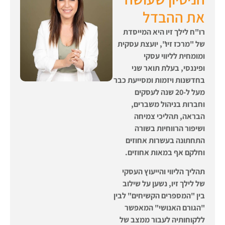
את ההבדל
רו"ח לילך זיו היא המייסדת
של "מרכז זיו", יועצת עסקית
ומומחית לליווי עסקי
ופיננסי,
בעלת תואר שני
בחדשנות ויזמות
ומסייעת כבר
מעל ל-20 שנה לעסקים
וחברות בניהול משברים,
הבראה, תהליכי צמיחה
ושיפור הרווחיות בשורה
התחתונה בעשרות אחוזים
וחלקם אף במאות אחוזים.
תהליך הליווי והייעוץ העסקי
של לילך זיו, נשען על שילוב
בין "המספרים הקשיחים" לבין
"הגורם האנושי" המאפשר
ללקוחותיה לעבור ממצב של