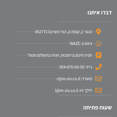
דברו איתנו
הנגר 1, קומה 2, הוד השרון 4527713
ניווט ב-WAZE
חניה חינם ברחובות, חניה בתשלום ממול
נייד: 054-670-60-50
משרד: r@m-ziv.co.il
לילך זיו: l@m-ziv.co.il
שעות פתיחה