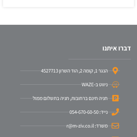
דברו איתנו
הנגר 1, קומה 2, הוד השרון 4527713
ניווט ב-WAZE
חניה חינם ברחובות, חניה בתשלום ממול
נייד: 054-670-60-50
משרד: r@m-ziv.co.il