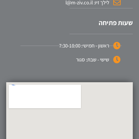
לילך זיו: l@m-ziv.co.il
שעות פתיחה
ראשון - חמישי: 7:30-18:00
שישי - שבת: סגור