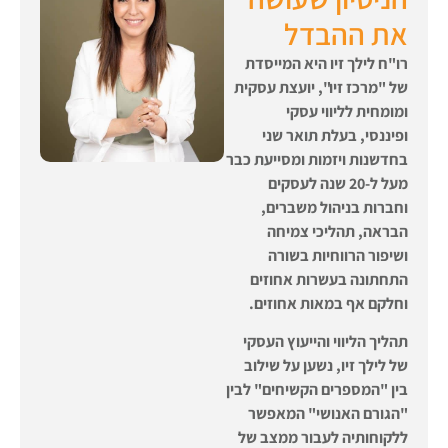
את ההבדל
רו"ח לילך זיו היא המייסדת
של "מרכז זיו", יועצת עסקית
ומומחית לליווי עסקי
ופיננסי,
בעלת תואר שני
בחדשנות ויזמות
ומסייעת כבר
מעל ל-20 שנה לעסקים
וחברות בניהול משברים,
הבראה, תהליכי צמיחה
ושיפור הרווחיות בשורה
התחתונה בעשרות אחוזים
וחלקם אף במאות אחוזים.
תהליך הליווי והייעוץ העסקי
של לילך זיו, נשען על שילוב
בין "המספרים הקשיחים" לבין
"הגורם האנושי" המאפשר
ללקוחותיה לעבור ממצב של