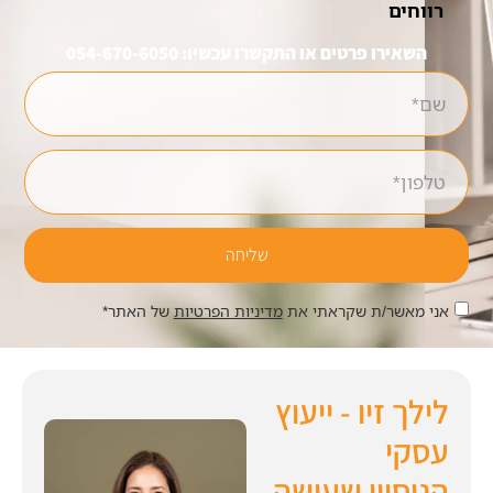
רווחים
השאירו פרטים או התקשרו עכשיו: 054-670-6050
שליחה
אני מאשר/ת שקראתי את
מדיניות הפרטיות
של האתר*
לילך זיו - ייעוץ
עסקי
הניסיון שעושה