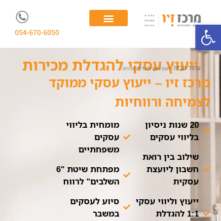
פתח סרגל נגישות
054-670-6050
יועצת עסקית
ייעוץ לעסקים משפחתיים
ייעוץ עסקי להגדלת מכירות
עמוד הבית
»
ייעוץ עסקי להגדלת מכירות
מרכז זיו – ייעוץ עסקי ממוקד
לצמיחה ורווחיות
20 שנות ניסיון
מומחית בליווי
בליווי עסקים
עסקים
משפחתיים
שילוב בין רואת
חשבון ליועצת
מפתחת שיטת "6
עסקית
השלבים" לרווח
ייעוץ וליווי עסקי
סיוע לעסקים
1:1 להגדלת
במשבר