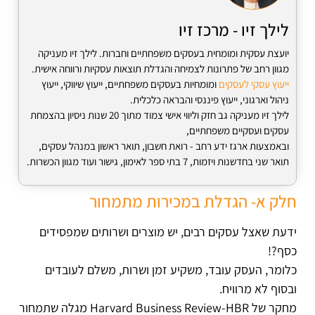
לילך זיו - מרכז זיו
יועצת עסקית ומומחית בעסקים משפחתיים וחברות. לילך זיו מעניקה
מגוון רחב של פתרונות לצמיחה והגדלת תוצאות עסקיות ורווחה אישית.
ייעוץ עסקי לעסקים
ומומחיות בעסקים משפחתיים, ייעוץ שיווקי, ייעוץ
ניהול וארגוני, ייעוץ פיננסי והבראה כלכלית.
לילך זיו מעניקה גב חזק וליווי אישי צמוד מתוך 20 שנות ניסיון בהצמחת
עסקים ועסקיים משפחתיים,
ובאמצעות ארגז ידע רחב - רואת חשבון, תואר ראשון במנהל עסקים,
תואר שני בחדשנות ויזמות, 7 בתי ספר לאימון, גישור ועוד מגוון הכשרות.
חלק א- הגדלת במכירות מתמחור
ידעת שאצל עסקים רבים, יש מוצרים ושרותים שמפסידים
כסף?!
כלומר, העסק עובד, משקיע זמן ושרות, משלם לעובדים
ובסוף לא מרוויח.
מחקר של Harvard Business Review-HBR מגלה שתמחור